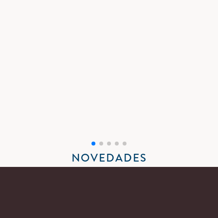
CINCO AÑOS RECUPERANDO
LIBROS INJUSTAMENTE
OLVIDADOS
Y ASÍ LO ESTAMOS CELEBRANDO
NOVEDADES