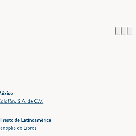
éxico
olofón, S.A. de C.V.
l resto de Latinoamérica
anoplia de Libros