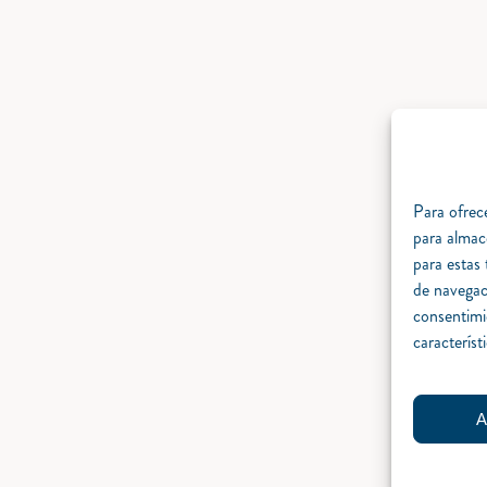
Para ofrece
para almac
para estas
de navegaci
consentimi
característ
A