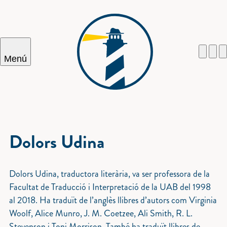
Menú
Cercar
Dolors Udina
Dolors Udina, traductora literària, va ser professora de la
Facultat de Traducció i Interpretació de la UAB del 1998
al 2018. Ha traduït de l’anglès llibres d’autors com Virginia
Woolf, Alice Munro, J. M. Coetzee, Ali Smith, R. L.
Stevenson i Toni Morrison. També ha traduït llibres de