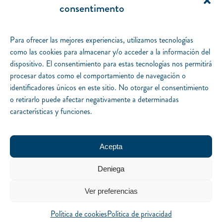
Política de cookies
consentimento
Gestionar el consentimento.
Desarrollo iquadrat.
Para ofrecer las mejores experiencias, utilizamos tecnologías
Catálogo
como las cookies para almacenar y/o acceder a la información del
Piteas
dispositivo. El consentimiento para estas tecnologías nos permitirá
Colom
procesar datos como el comportamiento de navegación o
Magallanes
identificadores únicos en este sitio. No otorgar el consentimiento
Packs
o retirarlo puede afectar negativamente a determinadas
Especiales
características y funciones.
Autores
Notas del editor
Mapa literario
Acepta
Agenda
Deniega
Preguntas frecuentes
La editorial
Ver preferencias
Distribución
Contacto
Política de cookies
Política de privacidad