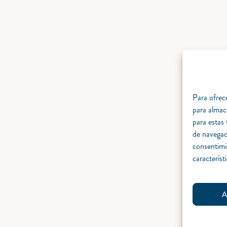
Para ofrece
para almac
para estas
de navegaci
consentimi
característ
A