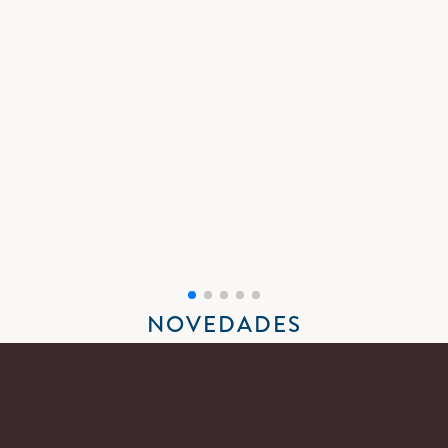
CINCO AÑOS RECUPERANDO
LIBROS INJUSTAMENTE
OLVIDADOS
Y ASÍ LO ESTAMOS CELEBRANDO
NOVEDADES