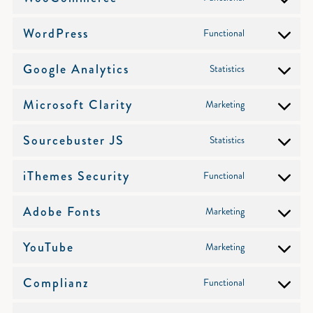
Consent
to
service
WordPress
Functional
Consent
woocommerce
to
service
Google Analytics
Statistics
Consent
wordpress
to
service
Microsoft Clarity
Marketing
Consent
google-
to
analytics
service
Sourcebuster JS
Statistics
Consent
microsoft-
to
clarity
service
iThemes Security
Functional
Consent
sourcebuster-
to
js
service
Adobe Fonts
Marketing
Consent
ithemes-
to
security
service
YouTube
Marketing
Consent
adobe-
to
fonts
service
Complianz
Functional
Consent
youtube
to