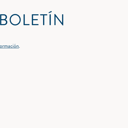
 BOLETÍN
nformación
.