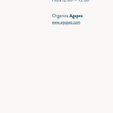
Hora
12:00 — 13:00
Organiza
Agapea
www.agapea.com