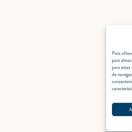
Para ofrece
para almac
para estas
de navegaci
consentimi
característ
A