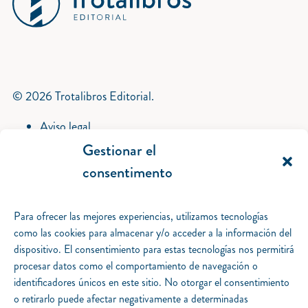
© 2026 Trotalibros Editorial.
Aviso legal
Política de privacidad
Gestionar el
Política de cookies
consentimento
Gestionar el consentimento.
Desarrollo iquadrat.
Para ofrecer las mejores experiencias, utilizamos tecnologías
Catálogo
como las cookies para almacenar y/o acceder a la información del
Piteas
dispositivo. El consentimiento para estas tecnologías nos permitirá
Colom
procesar datos como el comportamiento de navegación o
Magallanes
identificadores únicos en este sitio. No otorgar el consentimiento
Packs
o retirarlo puede afectar negativamente a determinadas