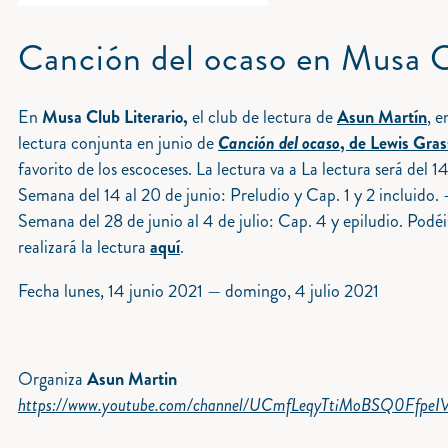
Canción del ocaso en Musa C
En
Musa Club Literario,
el club de lectura de
Asun Martín
, e
lectura conjunta en junio de
Canción del ocaso
, de Lewis Gra
favorito de los escoceses. La lectura va a
La lectura será del 14
Semana del 14 al 20 de junio: Preludio y Cap. 1 y 2 incluido.
Semana del 28 de junio al 4 de julio: Cap. 4 y epiludio.
Podéis
realizará la lectura
aquí
.
Fecha
lunes, 14 junio 2021
—
domingo, 4 julio 2021
Organiza
Asun Martin
https://www.youtube.com/channel/UCmfLeqyTtiMoBSQ0FfpeI