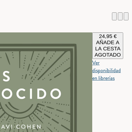
24,95
€
AÑADE A
LA CESTA
AGOTADO
Ver
disponibilidad
en librerías