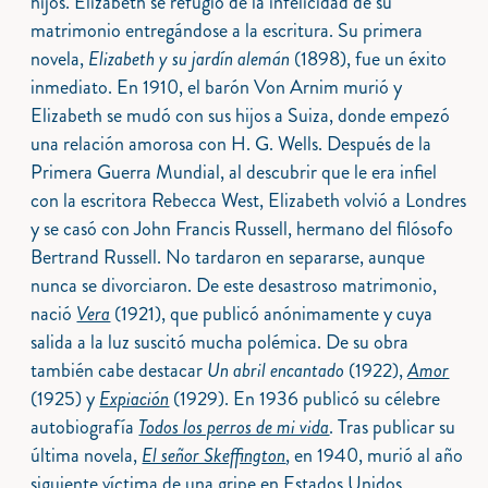
hijos. Elizabeth se refugió de la infelicidad de su
matrimonio entregándose a la escritura. Su primera
novela,
Elizabeth y su jardín alemán
(1898), fue un éxito
inmediato. En 1910, el barón Von Arnim murió y
Elizabeth se mudó con sus hijos a Suiza, donde empezó
una relación amorosa con H. G. Wells. Después de la
Primera Guerra Mundial, al descubrir que le era infiel
con la escritora Rebecca West, Elizabeth volvió a Londres
y se casó con John Francis Russell, hermano del filósofo
Bertrand Russell. No tardaron en separarse, aunque
nunca se divorciaron. De este desastroso matrimonio,
nació
Vera
(1921), que publicó anónimamente y cuya
salida a la luz suscitó mucha polémica. De su obra
también cabe destacar
Un abril encantado
(1922),
Amor
(1925) y
Expiación
(1929). En 1936 publicó su célebre
autobiografía
Todos los perros de mi vida
. Tras publicar su
última novela,
El señor Skeffington
, en 1940, murió al año
siguiente víctima de una gripe en Estados Unidos