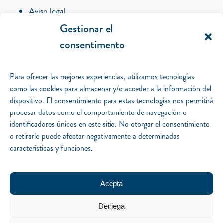
Aviso legal
Política de privacidad
Gestionar el
Política de cookies
consentimento
Gestionar el consentimento.
Desarrollo iquadrat.
Para ofrecer las mejores experiencias, utilizamos tecnologías
Catálogo
como las cookies para almacenar y/o acceder a la información del
Piteas
dispositivo. El consentimiento para estas tecnologías nos permitirá
Colom
procesar datos como el comportamiento de navegación o
Magallanes
identificadores únicos en este sitio. No otorgar el consentimiento
Packs
o retirarlo puede afectar negativamente a determinadas
Especiales
características y funciones.
Autores
Notas del editor
Mapa literario
Acepta
Agenda
Deniega
Preguntas frecuentes