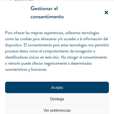
Política de privacidad
Gestionar el
Política de cookies
consentimento
Gestionar el consentimento.
Desarrollo iquadrat.
Para ofrecer las mejores experiencias, utilizamos tecnologías
Catálogo
como las cookies para almacenar y/o acceder a la información del
Piteas
dispositivo. El consentimiento para estas tecnologías nos permitirá
Colom
procesar datos como el comportamiento de navegación o
Magallanes
identificadores únicos en este sitio. No otorgar el consentimiento
Packs
o retirarlo puede afectar negativamente a determinadas
Especiales
características y funciones.
Autores
Notas del editor
Mapa literario
Acepta
Agenda
Deniega
Preguntas frecuentes
La editorial
Ver preferencias